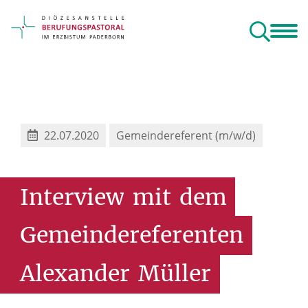
Berufe
Berufung
Gebet
Angebote
Orientierungszeit
toralen Raum
ngsjahr
22.07.2020
Gemeindereferent (m/w/d)
Interview
mit
dem
Gemeindereferenten
Alexander
Müller