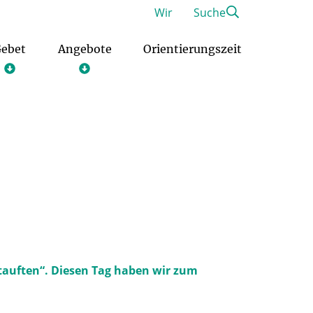
Wir
Suche
ebet
Angebote
Orientierungszeit
Freiwilliges Soziales Jahr im Pastoralen Raum
Christliches Orientierungsjahr
etauften“. Diesen Tag haben wir zum