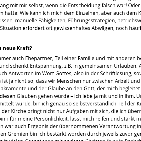
ng mit mir selbst, wenn die Entscheidung falsch war! Oder 
m hatte: Wie kann ich mich dem Einzelnen, aber auch dem 
wissen, manuelle Fähigkeiten, Führungsstrategien, betriebsw
ituation erfordert oft gewissenhaftes Abwägen, noch häufig
 neue Kraft?
immer auch Ehepartner, Teil einer Familie und mit anderen b
iv und schenkt Entspannung, z.B. in gemeinsamen Urlauben.
auch Antworten im Wort Gottes, also in der Schriftlesung, s
 ist ja nicht so, dass wir Menschen nur zwischen Arbeit un
Sakramente und der Glaube an den Gott, der mich begleitet u
 diesen Glauben gehen würde – ich lebe ja mit und in ihm. 
ittelt wurde, bin ich genau so selbstverständlich Teil der K
it der Kirche bringt nicht nur Aufgaben mit sich, die ich
 für meine Persönlichkeit, lässt mich reifen und stärkt mic
on war auch Ergebnis der übernommenen Verantwortung in d
chen Gremien bin ich bestärkt worden durch jeweils zuvor g