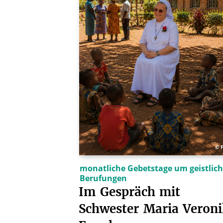
© 
monatliche Gebetstage um geistlic
Berufungen
Im
Gespräch
mit
Schwester
Maria
Veron