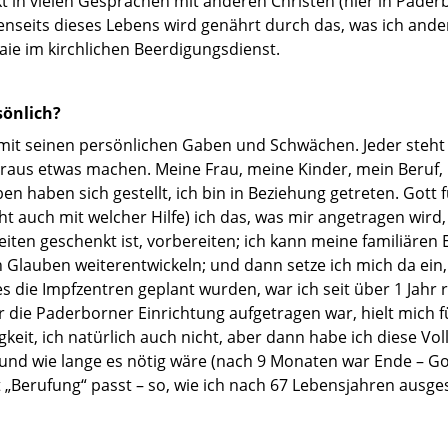
 in vielen Gesprächen mit anderen Christen (hier in Pader
 jenseits dieses Lebens wird genährt durch das, was ich and
aie im kirchlichen Beerdigungsdienst.
sönlich?
 mit seinen persönlichen Gaben und Schwächen. Jeder steht
us etwas machen. Meine Frau, meine Kinder, mein Beruf, m
n haben sich gestellt, ich bin in Beziehung getreten. Gott 
ht auch mit welcher Hilfe) ich das, was mir angetragen wird,
iten geschenkt ist, vorbereiten; ich kann meine familiären 
lauben weiterentwickeln; und dann setze ich mich da ein, 
 die Impfzentren geplant wurden, war ich seit über 1 Jahr r
ür die Paderborner Einrichtung aufgetragen war, hielt mich 
igkeit, ich natürlich auch nicht, aber dann habe ich diese 
und wie lange es nötig wäre (nach 9 Monaten war Ende – Gott
„Berufung“ passt – so, wie ich nach 67 Lebensjahren ausgest