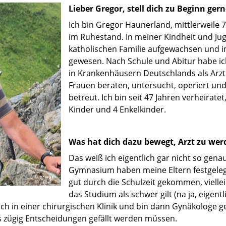
Lieber Gregor, stell dich zu Beginn gern
Ich bin Gregor Haunerland, mittlerweile 72
im Ruhestand. In meiner Kindheit und Juge
katholischen Familie aufgewachsen und i
gewesen. Nach Schule und Abitur habe ic
in Krankenhäusern Deutschlands als Arzt 
Frauen beraten, untersucht, operiert un
betreut. Ich bin seit 47 Jahren verheirat
Kinder und 4 Enkelkinder.
Was hat dich dazu bewegt, Arzt zu wer
Das weiß ich eigentlich gar nicht so genau
Gymnasium haben meine Eltern festgelegt;
© privat
gut durch die Schulzeit gekommen, vielle
das Studium als schwer gilt (na ja, eigent
ch in einer chirurgischen Klinik und bin dann Gynäkologe g
s zügig Entscheidungen gefällt werden müssen.