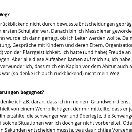
Weg?
 rückblickend nicht durch bewusste Entscheidungen geprägt
m ersten Schuljahr war. Danach bin ich Messdiener gewor
nn wurde ich dann gefragt, ob ich Leiter werden wollte. Da 
ng, Gespräche mit Kindern und deren Eltern, Organisation v
von der Pfarrgeistlichkeit. Ich hatte (und habe) Freude an 
gen. Aber alle diese Aufgaben kamen auf mich zu, ich habe s
ht verwunderlich, dass mich ein Kaplan vor dem Abitur auch 
s war (so denke ich auch rückblickend) nicht mein Weg.
derungen begegnet?
o denke ich z.B. daran, dass ich in meinem Grundwehrdienst
ielt von einem Wehrpflichtigen, der mir mitteilte, dass er 
din erzählte, die schwanger war und überlegte, die Schwan
f solche Situationen war ich doch gar nicht vorbereitet. O
h in Sekunden entscheiden musste, was das richtige Vorgeh