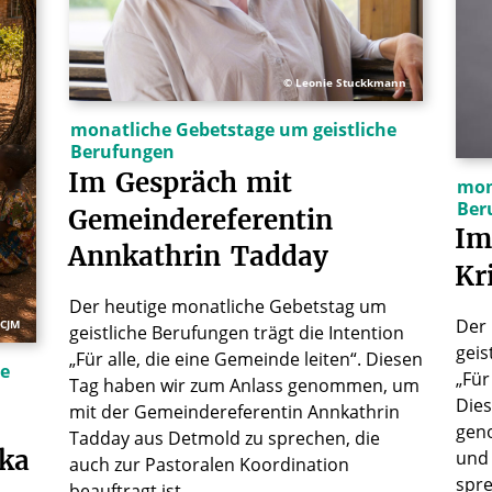
© Leonie Stuckkmann
monatliche Gebetstage um geistliche
Berufungen
Im
Gespräch
mit
mon
Ber
Gemeindereferentin
Im
Annkathrin
Tadday
Kr
Der heutige monatliche Gebetstag um
Der
FCJM
geistliche Berufungen trägt die Intention
geis
„Für alle, die eine Gemeinde leiten“. Diesen
he
„Für
Tag haben wir zum Anlass genommen, um
Dies
mit der Gemeindereferentin Annkathrin
gen
Tadday aus Detmold zu sprechen, die
ika
und 
auch zur Pastoralen Koordination
spr
beauftragt ist.