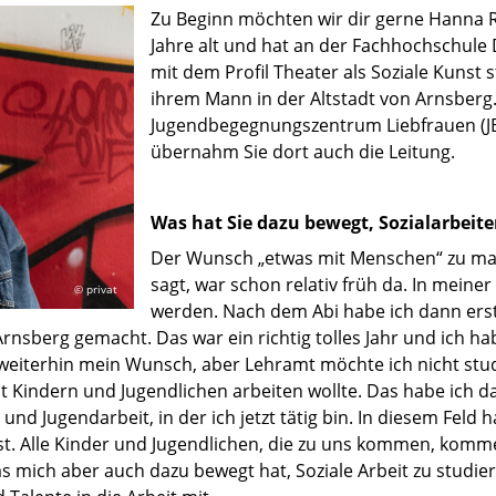
Zu Beginn möchten wir dir gerne Hanna Ra
Jahre alt und hat an der Fachhochschule
mit dem Profil Theater als Soziale Kuns
ihrem Mann in der Altstadt von Arnsberg. 
Jugendbegegnungszentrum Liebfrauen (JBZ
übernahm Sie dort auch die Leitung.
Was hat Sie dazu bewegt, Sozialarbeit
Der Wunsch „etwas mit Menschen“ zu ma
sagt, war schon relativ früh da. In meiner
© privat
werden. Nach dem Abi habe ich dann erst e
rnsberg gemacht. Das war ein richtig tolles Jahr und ich ha
 weiterhin mein Wunsch, aber Lehramt möchte ich nicht stu
it Kindern und Jugendlichen arbeiten wollte. Das habe ich d
und Jugendarbeit, in der ich jetzt tätig bin. In diesem Feld
 ist. Alle Kinder und Jugendlichen, die zu uns kommen, kommen
s mich aber auch dazu bewegt hat, Soziale Arbeit zu studier