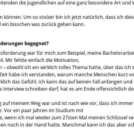
eitenden die Jugendlichen auf eine ganz besondere Art und
 können. Um so stolzer bin ich jetzt natürlich, dass ich die
d ein bisschen was zurück geben kann.
rderungen begegnet?
rausforderung war für mich zum Beispiel, meine Bachelorarbeit
l. Mir fehlte einfach die Motivation,
n – obwohl ich ein wirklich tolles Thema hatte, über das ic
er Zeit habe ich verstanden, warum manche Menschen kurz v
klich das Gefühl, ich kann das auf keinen Fall anfangen und
s Interview schreiben darf, hat es am Ende offensichtlich d
 auf meinem Weg war und ist nach wie vor, dass ich immer
 Vor ein paar Jahren im Studium mit
e, wenn ich mal wieder zum 27sten Mal meinen Schlüssel ver
eben noch in der Hand hatte. Manchmal kann ich das aber s