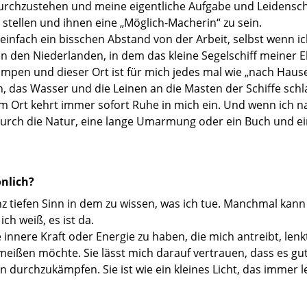
urchzustehen und meine eigentliche Aufgabe und Leidenschaf
 stellen und ihnen eine „Möglich-Macherin“ zu sein.
infach ein bisschen Abstand von der Arbeit, selbst wenn ic
in den Niederlanden, in dem das kleine Segelschiff meiner El
mpen und dieser Ort ist für mich jedes mal wie „nach H
 das Wasser und die Leinen an die Masten der Schiffe schl
m Ort kehrt immer sofort Ruhe in mich ein. Und wenn ich na
 durch die Natur, eine lange Umarmung oder ein Buch und 
önlich?
 tiefen Sinn in dem zu wissen, was ich tue. Manchmal kann i
ch weiß, es ist da.
 innere Kraft oder Energie zu haben, die mich antreibt, len
ißen möchte. Sie lässt mich darauf vertrauen, dass es gut i
en durchzukämpfen. Sie ist wie ein kleines Licht, das immer l