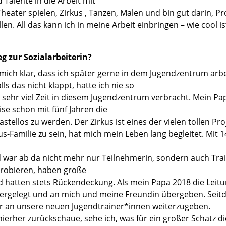
Talente in die Arbeit mit
 Theater spielen, Zirkus , Tanzen, Malen und bin gut darin, 
n. All das kann ich in meine Arbeit einbringen – wie cool is
 zur Sozialarbeiterin?
ch klar, dass ich später gerne in dem Jugendzentrum arbei
lls das nicht klappt, hatte ich nie so
nd sehr viel Zeit in diesem Jugendzentrum verbracht. Mein Pa
ise schon mit fünf Jahren die
astellos zu werden. Der Zirkus ist eines der vielen tollen Pr
us-Familie zu sein, hat mich mein Leben lang begleitet. Mit
 war ab da nicht mehr nur Teilnehmerin, sondern auch Train
sprobieren, haben große
atten stets Rückendeckung. Als mein Papa 2018 die Leitun
iedergelegt und an mich und meine Freundin übergeben. Seit
r an unsere neuen Jugendtrainer*innen weiterzugeben.
hierher zurückschaue, sehe ich, was für ein großer Schatz