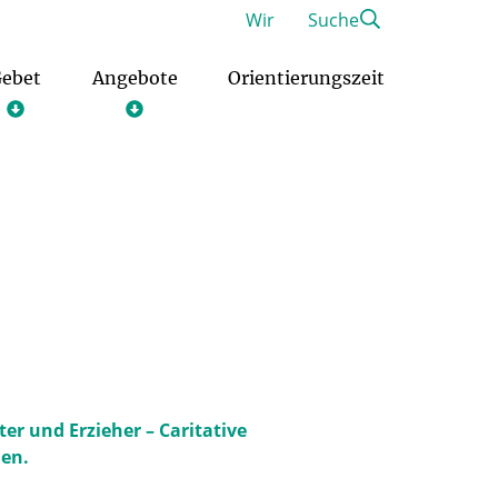
Wir
Suche
ebet
Angebote
Orientierungszeit
Freiwilliges Soziales Jahr im Pastoralen Raum
Christliches Orientierungsjahr
er und Erzieher – Caritative
hen.