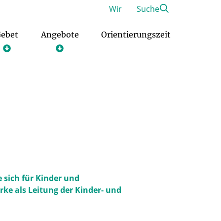
Wir
Suche
ebet
Angebote
Orientierungszeit
Freiwilliges Soziales Jahr im Pastoralen Raum
Christliches Orientierungsjahr
e sich für Kinder und
ke als Leitung der Kinder- und