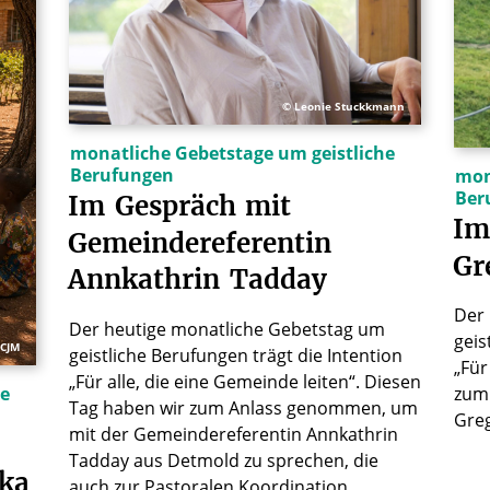
© Leonie Stuckkmann
monatliche Gebetstage um geistliche
Berufungen
mon
Ber
Im
Gespräch
mit
Im
Gemeindereferentin
Gr
Annkathrin
Tadday
Der
Der heutige monatliche Gebetstag um
geis
FCJM
geistliche Berufungen trägt die Intention
„Für
„Für alle, die eine Gemeinde leiten“. Diesen
he
zum
Tag haben wir zum Anlass genommen, um
Gre
mit der Gemeindereferentin Annkathrin
Tadday aus Detmold zu sprechen, die
ika
auch zur Pastoralen Koordination