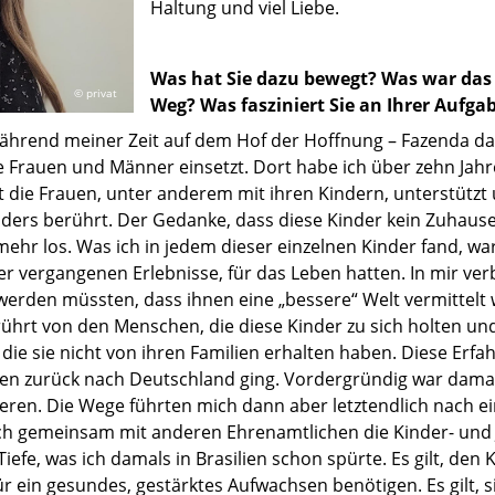
Haltung und viel Liebe.
Was hat Sie dazu bewegt? Was war da
© privat
Weg?
Was fasziniert Sie an Ihrer Aufga
hrend meiner Zeit auf dem Hof der Hoffnung – Fazenda da 
e Frauen und Männer einsetzt. Dort habe ich über zehn Jahre
t die Frauen, unter anderem mit ihren Kindern, unterstützt 
ers berührt. Der Gedanke, dass diese Kinder kein Zuhause
mehr los. Was ich in jedem dieser einzelnen Kinder fand, wa
 der vergangenen Erlebnisse, für das Leben hatten. In mir ve
rden müssten, dass ihnen eine „bessere“ Welt vermittelt wer
ührt von den Menschen, die diese Kinder zu sich holten un
ie sie nicht von ihren Familien erhalten haben. Diese Erfah
ahren zurück nach Deutschland ging. Vordergründig war dam
eren. Die Wege führten mich dann aber letztendlich nach 
h gemeinsam mit anderen Ehrenamtlichen die Kinder- und 
iefe, was ich damals in Brasilien schon spürte. Es gilt, den
ür ein gesundes, gestärktes Aufwachsen benötigen. Es gilt, 