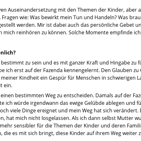
iven Auseinandersetzung mit den Themen der Kinder, aber a
ig. Fragen wie: Was bewirkt mein Tun und Handeln? Was bra
stellt werden. Mir ist dabei auch das persönliche Gebet un
in mich reinhören zu können. Solche Momente empfinde ich a
önlich?
 bestimmt zu sein und es mit ganzer Kraft und Hingabe zu f
e ich erst auf der Fazenda kennengelernt. Den Glauben zu G
in meiner Kindheit ein Gespür für Menschen in schwierigen 
t ein.
r einen bestimmten Weg zu entscheiden. Damals auf der Faz
hte ich würde irgendwann das ewige Gelübde ablegen und f
doch viele Dinge ereignet und mein Weg hat sich verändert.
n, hat mich nicht losgelassen. Als ich dann selbst Mutter w
 mehr sensibler für die Themen der Kinder und deren Famil
die es mit sich bringt, diese Kinder auf ihrem Weg weiter z