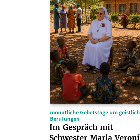
© 
monatliche Gebetstage um geistlic
Berufungen
Im
Gespräch
mit
Schwester
Maria
Veron