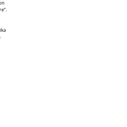
ion
re“.
ika
n