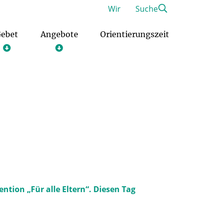
Wir
Suche
ebet
Angebote
Orientierungszeit
Freiwilliges Soziales Jahr im Pastoralen Raum
Christliches Orientierungsjahr
ntion „Für alle Eltern“. Diesen Tag