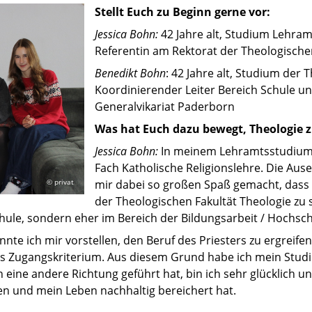
Stellt Euch
zu Beginn gerne vor:
Jessica Bohn:
42 Jahre alt, Studium Lehram
Referentin am Rektorat der Theologische
Benedikt Bohn
: 42 Jahre alt, Studium der
Koordinierender Leiter Bereich Schule u
Generalvikariat Paderborn
Was hat Euch dazu bewegt, Theologie z
Jessica Bohn:
In meinem Lehramtsstudium 
Fach Katholische Religionslehre. Die Aus
© privat
mir dabei so großen Spaß gemacht, dass 
der Theologischen Fakultät Theologie zu s
Schule, sondern eher im Bereich der Bildungsarbeit / Hochsc
te ich mir vorstellen, den Beruf des Priesters zu ergreif
als Zugangskriterium. Aus diesem Grund habe ich mein Stu
n eine andere Richtung geführt hat, bin ich sehr glücklich 
en und mein Leben nachhaltig bereichert hat.