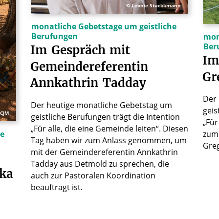
© Leonie Stuckkmann
monatliche Gebetstage um geistliche
Berufungen
mon
Ber
Im
Gespräch
mit
Im
Gemeindereferentin
Gr
Annkathrin
Tadday
Der
Der heutige monatliche Gebetstag um
geis
FCJM
geistliche Berufungen trägt die Intention
„Für
„Für alle, die eine Gemeinde leiten“. Diesen
he
zum
Tag haben wir zum Anlass genommen, um
Gre
mit der Gemeindereferentin Annkathrin
Tadday aus Detmold zu sprechen, die
ika
auch zur Pastoralen Koordination
beauftragt ist.