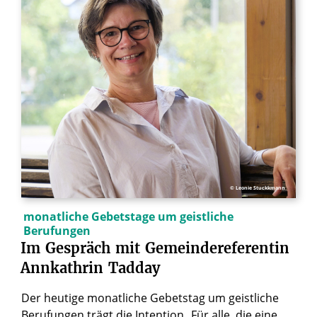
© Leonie Stuckkmann
monatliche Gebetstage um geistliche
Berufungen
Im
Gespräch
mit
Gemeindereferentin
Annkathrin
Tadday
Der heutige monatliche Gebetstag um geistliche
Berufungen trägt die Intention „Für alle, die eine