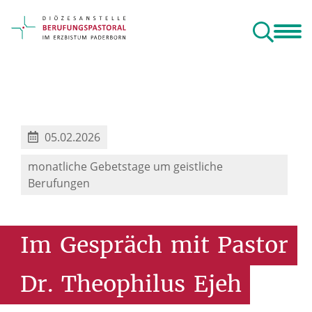
Berufe
Berufung
Gebet
Angebote
Orientierungszeit
toralen Raum
ngsjahr
05.02.2026
monatliche Gebetstage um geistliche
Berufungen
Im
Gespräch
mit
Pastor
Dr.
Theophilus
Ejeh